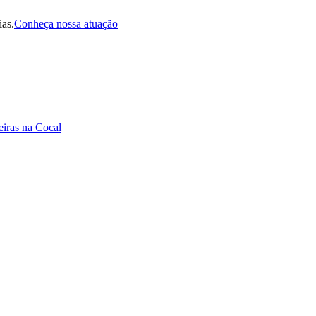
ias.
Conheça nossa atuação
eiras na Cocal