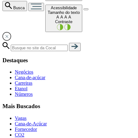
Busca
Acessibilidade
Tamanho do texto
A
A
A
A
Contraste
Destaques
Negócios
Cana-de-açúcar
Carreiras
Etanol
Números
Mais Buscados
Vagas
Cana-de-Açúcar
Fornecedor
CO2