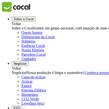
Sobre a Cocal
Voltar
Sobre a Cocal
Somos um grupo nacional, com atuação de mais de
Quem Somos
Diferenciais da Cocal
Números
Essência Cocal
Nossa História
Parceiros Cocal
Unidades
Negócios
Voltar
Negócios
Nossa produção é limpa e sustentável.
Conheça nosso
Cana-de-açúcar
Açúcar
Etanol
Energia Elétrica
Biometano
CO2 Verde
Levedura Seca
ESG