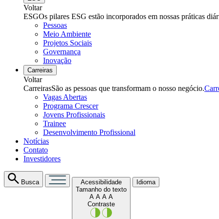
Voltar
ESG
Os pilares ESG estão incorporados em nossas práticas diár
Pessoas
Meio Ambiente
Projetos Sociais
Governança
Inovação
Carreiras
Voltar
Carreiras
São as pessoas que transformam o nosso negócio.
Carr
Vagas Abertas
Programa Crescer
Jovens Profissionais
Trainee
Desenvolvimento Profissional
Notícias
Contato
Investidores
Busca
Acessibilidade
Idioma
Tamanho do texto
A
A
A
A
Contraste