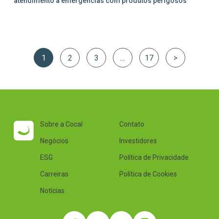
atendimento a emergências com produtos perigosos
1
2
3
…
17
>
Sobre a Cocal
Contato
Negócios
Investidores
ESG
Política de Privacidade
Carreiras
Política de Cookies
Notícias