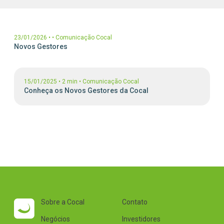
Parceiros Cocal
Levedura Seca
Unidades
23/01/2026
•
•
Comunicação Cocal
Novos Gestores
15/01/2025
•
2 min
•
Comunicação Cocal
Conheça os Novos Gestores da Cocal
Sobre a Cocal
Contato
Negócios
Investidores