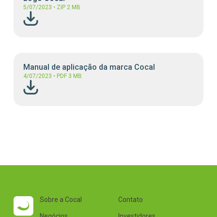
5/07/2023
•
ZIP
2 MB
Parceiros Cocal
Levedura Seca
Unidades
Manual de aplicação da marca Cocal
4/07/2023
•
PDF
3 MB
Sobre a Cocal
Contato
Negócios
Investidores