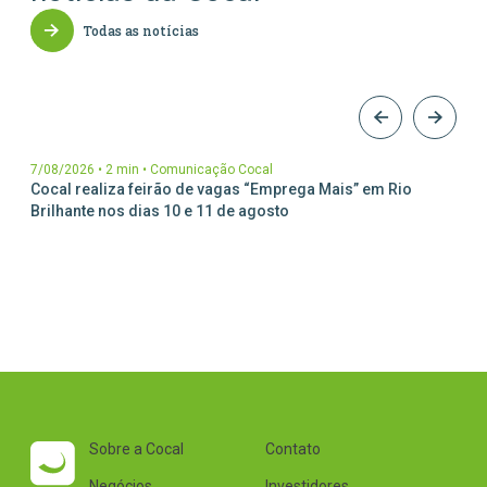
Parceiros Cocal
Todas as notícias
Levedura Seca
Unidades
7/08/2026
•
2 min
•
Comunicação Cocal
Cocal realiza feirão de vagas “Emprega Mais” em Rio
Brilhante nos dias 10 e 11 de agosto
Sobre a Cocal
Contato
Negócios
Investidores