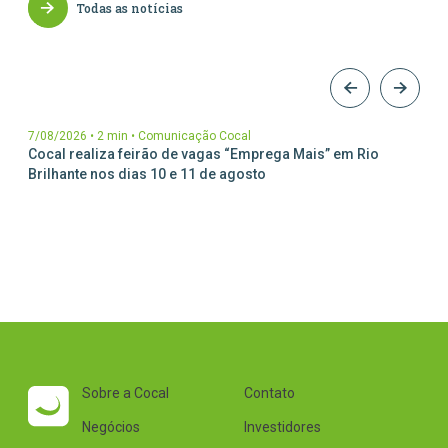
Todas as notícias
Parceiros Cocal
Levedura Seca
Unidades
7/08/2026
•
2 min
•
Comunicação Cocal
Cocal realiza feirão de vagas “Emprega Mais” em Rio
Brilhante nos dias 10 e 11 de agosto
Sobre a Cocal
Contato
Negócios
Investidores