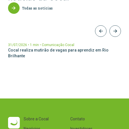
Parceiros Cocal
Todas as notícias
Levedura Seca
Unidades
31/07/2026
•
1 min
•
Comunicação Cocal
Cocal realiza mutirão de vagas para aprendiz em Rio
Brilhante
Sobre a Cocal
Contato
Negócios
Investidores