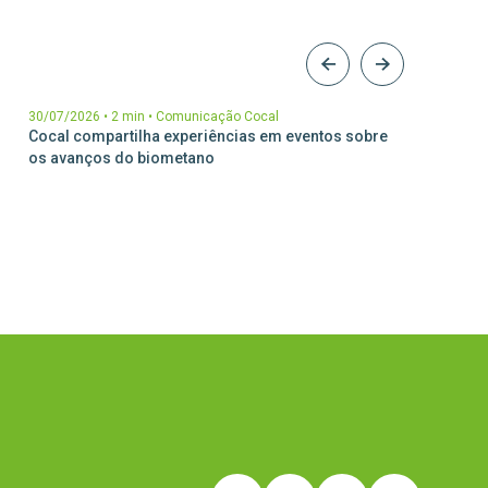
30/07/2026
•
2 min
•
Comunicação Cocal
17/07/2
Cocal compartilha experiências em eventos sobre
Cocal é
os avanços do biometano
de Pre