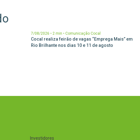
do
7/08/2026
•
2 min
•
Comunicação Cocal
ESG com
Cocal realiza feirão de vagas “Emprega Mais” em
dade de
Rio Brilhante nos dias 10 e 11 de agosto
Investidores