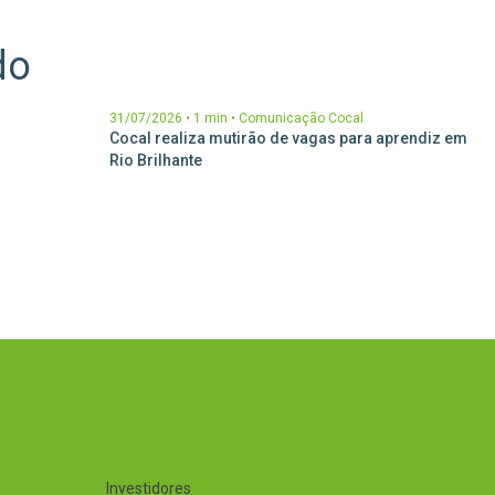
do
31/07/2026
•
1 min
•
Comunicação Cocal
ESG com
Cocal realiza mutirão de vagas para aprendiz em
dade de
Rio Brilhante
Investidores