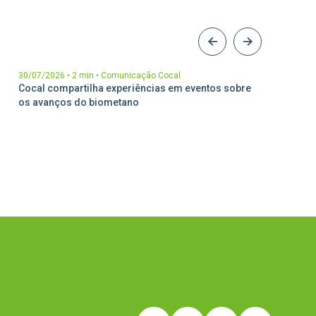
30/07/2026
•
2 min
•
Comunicação Cocal
17/07/2
Cocal compartilha experiências em eventos sobre
Cocal é
os avanços do biometano
de Pre