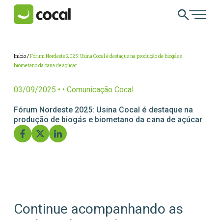
Sobre a Cocal
Sobre a Cocal
Negócios
ESG
Carreiras
Negócios
Somos um grupo nacional, com atuação de mais de 40
Nossa produção é limpa e sustentável.
Os pilares ESG estão incorporados em nossas práticas
São as pessoas que transformam o nosso negócio.
ESG
Início
/
Fórum Nordeste 2025: Usina Cocal é destaque na produção de biogás e
anos no setor sucroenergético brasileiro.
diárias.
Conheça nossos Negócios
Carreiras na Cocal
biometano da cana de açúcar
Carreiras
Saiba mais
Conheça nossa atuação
DESTAQUES
MAIS BUSCADOS
03/09/2025
•
•
Comunicação Cocal
Notícias
Cana-de-açúcar
Vagas Abertas
Quem Somos
Pessoas
Contato
Negócios
Vagas
Fórum Nordeste 2025: Usina Cocal é destaque na
Cana-de-açúcar
Cana-de-Açúcar
Açúcar
Programa Crescer
produção de biogás e biometano da cana de açúcar
Investidores
Carreiras
Fornecedor
Diferenciais da Cocal
Meio Ambiente
Etanol
CO2
Etanol
Jovens Profissionais
Números
Trainee
Números
Projetos Sociais
Acessibilidade
Energia Elétrica
Trainee
Tamanho do texto
Contraste
Essência Cocal
Governança
A
A
A
A
Biometano
Desenvolvimento Profissional
Idioma
Nossa História
Inovação
Continue acompanhando as
EN
PT
CO2 Verde