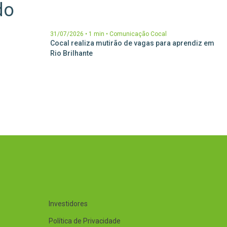
do
31/07/2026
•
1 min
•
Comunicação Cocal
ESG com
Cocal realiza mutirão de vagas para aprendiz em
dade de
Rio Brilhante
Investidores
Política de Privacidade