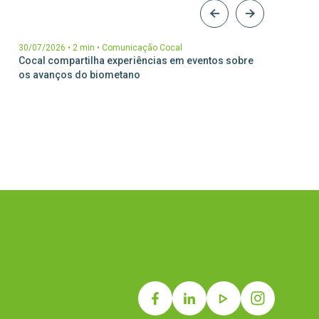
30/07/2026
•
2 min
•
Comunicação Cocal
17/07/2
Cocal compartilha experiências em eventos sobre
Cocal é
os avanços do biometano
de Pre