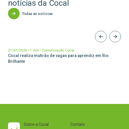
notícias da Cocal
Parceiros Cocal
Levedura Seca
Todas as notícias
Unidades
31/07/2026
•
1 min
•
Comunicação Cocal
Cocal realiza mutirão de vagas para aprendiz em Rio
Brilhante
Sobre a Cocal
Contato