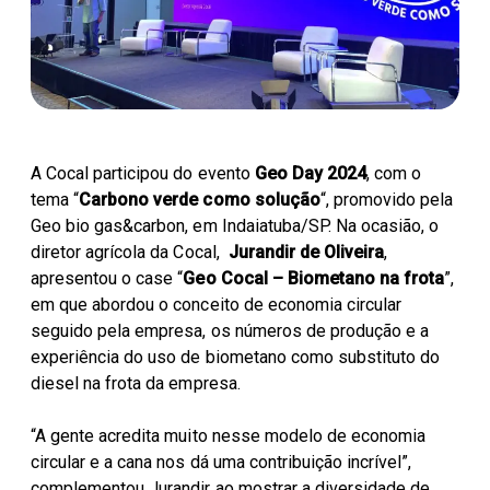
Parceiros Cocal
Levedura Seca
Unidades
A Cocal participou do evento
Geo
Day 2024
, com o
tema “
Carbono verde como solução
“, promovido pela
Geo bio gas&carbon, em Indaiatuba/SP. Na ocasião, o
diretor agrícola da Cocal,
Jurandir de Oliveira
,
apresentou o case “
Geo
Cocal –
Biometano
na frota
”,
em que abordou o conceito de economia circular
seguido pela empresa, os números de produção e a
experiência do uso de biometano como substituto do
diesel na frota da empresa.
“A gente acredita muito nesse modelo de economia
circular e a cana nos dá uma contribuição incrível”,
complementou Jurandir ao mostrar a diversidade de