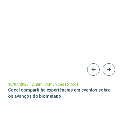
30/07/2026
•
2 min
•
Comunicação Cocal
17/07/2
Cocal compartilha experiências em eventos sobre
Cocal é
os avanços do biometano
de Pre