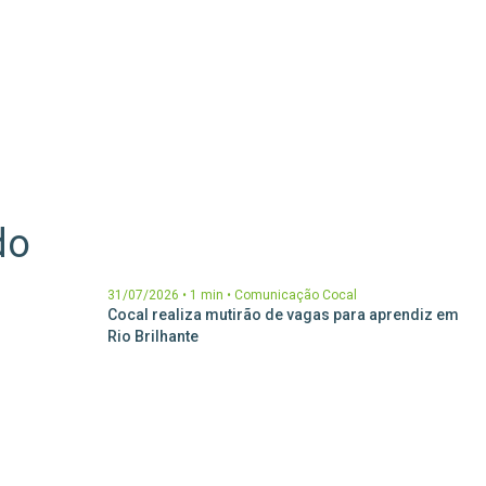
do
31/07/2026
•
1 min
•
Comunicação Cocal
ESG com
Cocal realiza mutirão de vagas para aprendiz em
dade de
Rio Brilhante