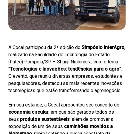
Parceiros Cocal
Levedura Seca
Unidades
A Cocal participou da 2ª edição do
Simpósio InterAgro
,
realizado na Faculdade de Tecnologia do Estado
(Fatec) Pompeia/SP – Shunji Nishimura, com o tema
“
Tecnologias e Inovações: tendências para o agro
“.
O evento, que reuniu diversas empresas, estudantes e
pesquisadores, destacou as mais recentes inovações
tecnológicas que estão transformando o agronegócio.
Em seu estande, a Cocal apresentou seu conceito de
economia circular
, em que são gerados todos os
seus
produtos sustentáveis
, além de promover a
exposição de um de seus
caminhões movidos a
biometano
, representando a busca constante da