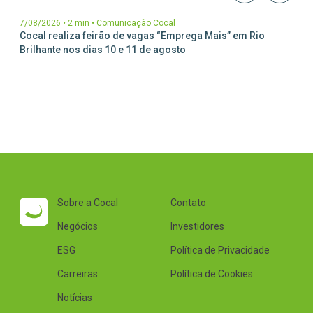
7/08/2026
•
2 min
•
Comunicação Cocal
Cocal realiza feirão de vagas “Emprega Mais” em Rio
Brilhante nos dias 10 e 11 de agosto
Sobre a Cocal
Contato
Negócios
Investidores
ESG
Política de Privacidade
Carreiras
Política de Cookies
Notícias